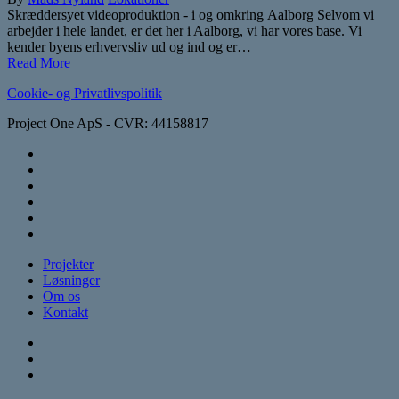
Skræddersyet videoproduktion - i og omkring Aalborg Selvom vi
arbejder i hele landet, er det her i Aalborg, vi har vores base. Vi
kender byens erhvervsliv ud og ind og er…
Read More
Cookie- og Privatlivspolitik
Project One ApS - CVR: 44158817
vimeo
linkedin
instagram
trustpilot
phone
email
Close
Projekter
Menu
Løsninger
Om os
Kontakt
vimeo
instagram
phone