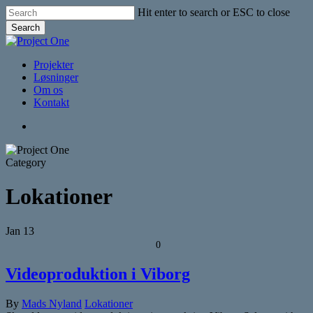
Skip
Hit enter to search or ESC to close
to
Search
main
Close
content
Search
Menu
Projekter
Løsninger
Om os
Kontakt
vimeo
instagram
phone
Category
Lokationer
Jan
13
0
Videoproduktion i Viborg
By
Mads Nyland
Lokationer