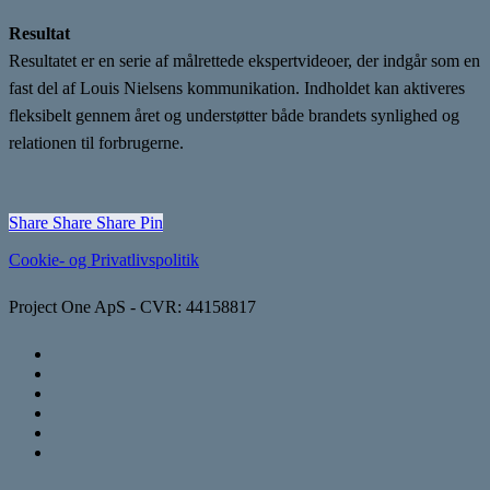
Resultat
Resultatet er en serie af målrettede ekspertvideoer, der indgår som en
fast del af Louis Nielsens kommunikation. Indholdet kan aktiveres
fleksibelt gennem året og understøtter både brandets synlighed og
relationen til forbrugerne.
Share
Share
Share
Share
Pin
Cookie- og Privatlivspolitik
Project One ApS - CVR: 44158817
vimeo
linkedin
instagram
trustpilot
phone
email