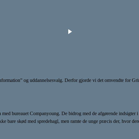
n-information” og uddannelsesvalg. Derfor gjorde vi det omvendte for G
men med bureauet Companyoung. De bidrog med de afgørende indsigter 
i ikke bare skød med spredehagl, men ramte de unge præcis der, hvor dere