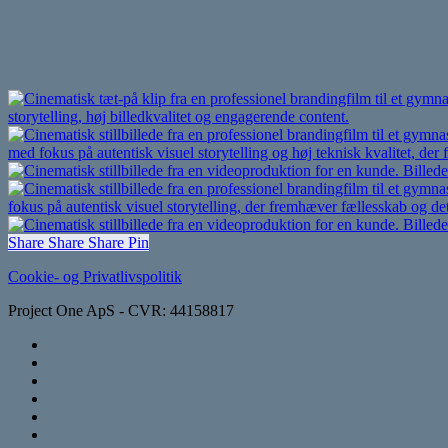
Share
Share
Share
Share
Pin
Cookie- og Privatlivspolitik
Project One ApS - CVR: 44158817
vimeo
linkedin
instagram
trustpilot
phone
email