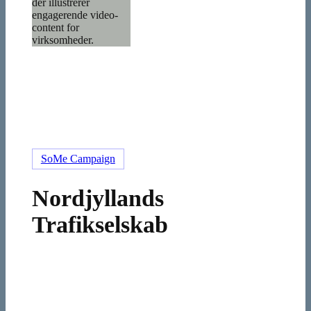
Nordjyllands
SoMe Campaign
Trafikselskab
Nordjyllands
Trafikselskab