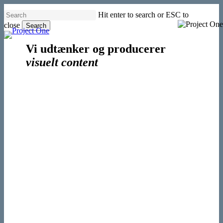
Skip
Hit enter to search or ESC to
to
close
main
Search
Menu
content
Close
Search
Vi udtænker og producerer
visuelt content