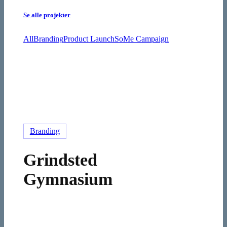
Se alle projekter
All
Branding
Product Launch
SoMe Campaign
Grindsted
Branding
Gymnasium
Grindsted
Gymnasium